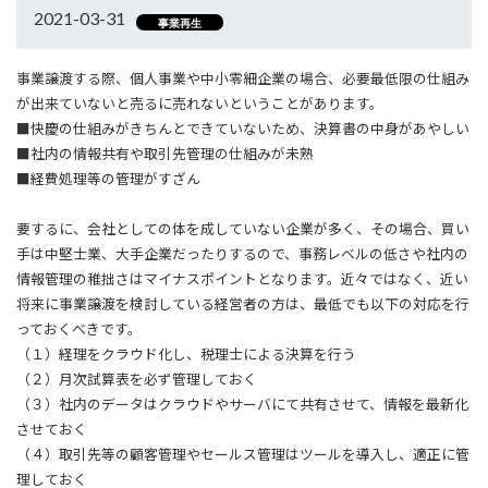
2021-03-31
事業再生
事業譲渡する際、個人事業や中小零細企業の場合、必要最低限の仕組み
が出来ていないと売るに売れないということがあります。
■快慶の仕組みがきちんとできていないため、決算書の中身があやしい
■社内の情報共有や取引先管理の仕組みが未熟
■経費処理等の管理がすざん
要するに、会社としての体を成していない企業が多く、その場合、買い
手は中堅士業、大手企業だったりするので、事務レベルの低さや社内の
情報管理の稚拙さはマイナスポイントとなります。近々ではなく、近い
将来に事業譲渡を検討している経営者の方は、最低でも以下の対応を行
っておくべきです。
（１）経理をクラウド化し、税理士による決算を行う
（２）月次試算表を必ず管理しておく
（３）社内のデータはクラウドやサーバにて共有させて、情報を最新化
させておく
（４）取引先等の顧客管理やセールス管理はツールを導入し、適正に管
理しておく